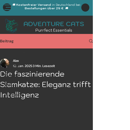
🚚
Kostenfreier Versand
in Deutschland bei
Bestellungen über 29 €
🚚
ADVENTURE CATS
Purrfect Essentials
Beitrag
All Posts
Alex
All Posts
10. Jan. 2025
3 Min. Lesezeit
Die faszinierende
Outdoor
Siamkatze: Eleganz trifft
Indoor
Intelligenz
Allgemein
Katzengeschirr
Arbeitsplatz
Frühling