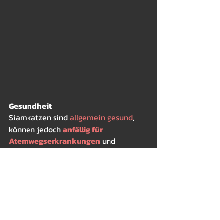
Gesundheit
Siamkatzen sind 
allgemein gesund
, 
können jedoch 
anfällig für 
Atemwegserkrankungen
 und 
Zahnprobleme
 sein. Regelmäßige 
Tierarztbesuche und eine gute 
Zahnhygiene sind daher wichtig, um 
Ihre Katze gesund zu halten.
Ist die Siamkatze die 