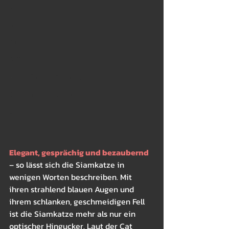
Sommer
Herbst
Winter
Betten
Gesundheit & Wellness
Essen und Leckerchen
Rassen
Elegant, gesprächig und bezaubernd
– so lässt sich die Siamkatze in 
wenigen Worten beschreiben. Mit 
ihren strahlend blauen Augen und 
ihrem schlanken, geschmeidigen Fell 
ist die Siamkatze mehr als nur ein 
optischer Hingucker. Laut der Cat 