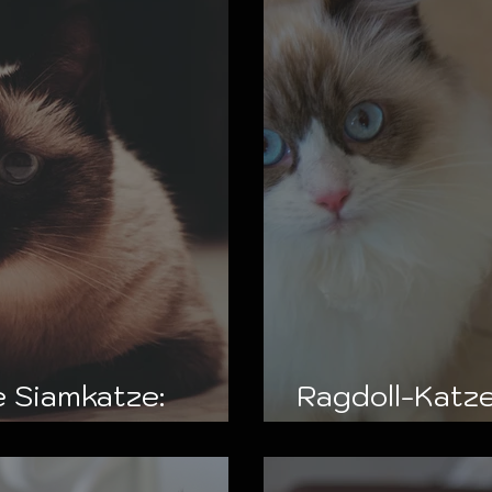
e Siamkatze:
Ragdoll-Katze
elligenz
Begleiter, di