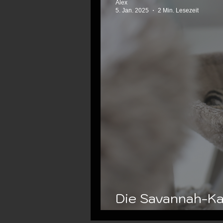
Alex
5. Jan. 2025
2 Min. Lesezeit
Die Savannah-Ka
Eleganz mit Tem