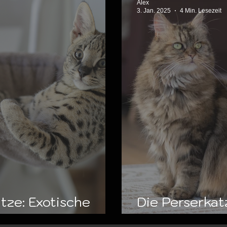
Alex
3. Jan. 2025
4 Min. Lesezeit
tze: Exotische
Die Perserkatz
perament
Schönheit und