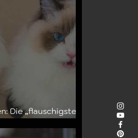
n: Die „flauschigsten“
e man finden kann