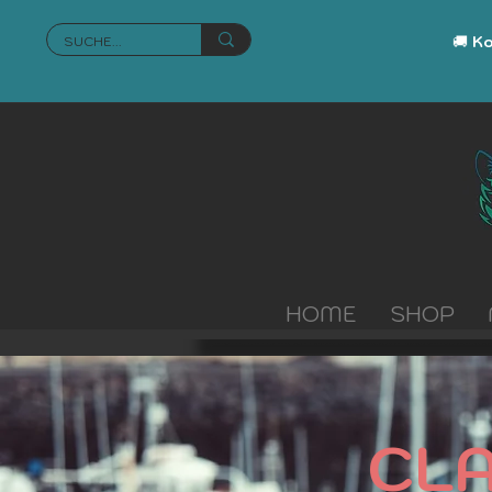
🚚
Ko
HOME
SHOP
CL