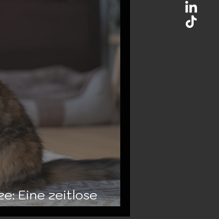
e: Eine zeitlose
 treue Begleiterin