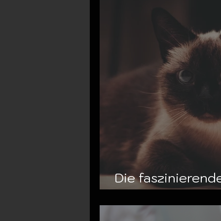
Die faszinierend
Eleganz trifft Int