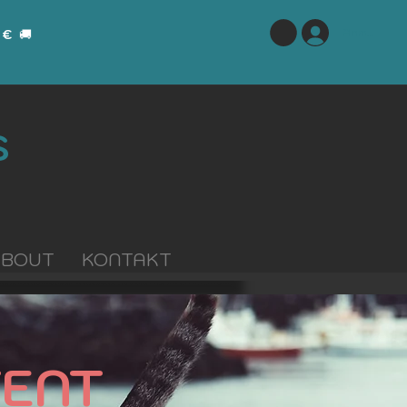
Anmelden
 €
🚚
S
ABOUT
KONTAKT
ENT