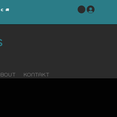
Anmelden
 €
🚚
S
ABOUT
KONTAKT