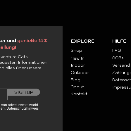
ter und
genieße 15%
EXPLORE
HILFE
ellung!
Shop
FAQ
venture Cats -
AGBs
New In
 neuesten Informationen
Indoor
Versand
nd alles über unsere
Outdoor
Zahlung
Blog
Datensch
About
Impress
SIGN UP
Kontakt
 von adveturecats.world
den.
Datenschutzhinweis