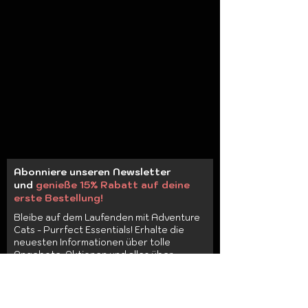
Abonniere unseren Newsletter
und
genieße 15% Rabatt auf deine
erste Bestellung!
Bleibe auf dem Laufenden mit Adventure
Cats - Purrfect Essentials! Erhalte die
neuesten Informationen über tolle
Angebote, Aktionen und alles über
unsere geliebten pelzigen Freunde.
Email
SIGN UP