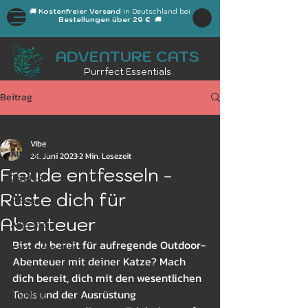
🚚
Kostenfreier Versand
in Deutschland bei
Bestellungen über 29 €
🚚
ADVENTURE CATS
Purrfect Essentials
Beitrag
All Posts
Vibe
All Posts
24. Juni 2023
2 Min. Lesezeit
Freude entfesseln -
Outdoor
Rüste dich für
Indoor
Abenteuer
Allgemein
Bist du bereit für aufregende Outdoor-
Katzengeschirr
Abenteuer mit deiner Katze? Mach 
Arbeitsplatz
dich bereit, dich mit den wesentlichen 
Tools und der Ausrüstung 
Frühling