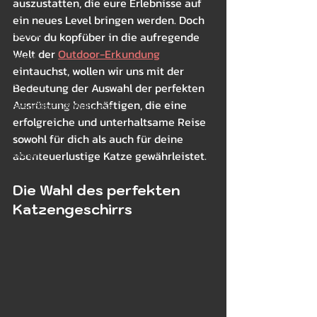
auszustatten, die eure Erlebnisse auf 
Sommer
ein neues Level bringen werden. Doch 
Herbst
bevor du kopfüber in die aufregende 
Welt der 
Outdoor-Erkundung
Winter
eintauchst, wollen wir uns mit der 
Betten
Bedeutung der Auswahl der perfekten 
Ausrüstung beschäftigen, die eine 
Gesundheit & Wellness
erfolgreiche und unterhaltsame Reise 
Essen und Leckerchen
sowohl für dich als auch für deine 
Rassen
abenteuerlustige Katze gewährleistet.
Die Wahl des perfekten 
Katzengeschirrs