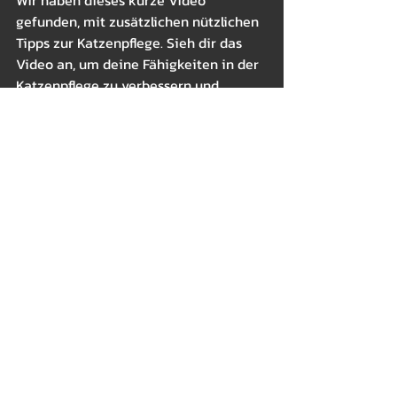
gefunden, mit zusätzlichen nützlichen 
Tipps zur Katzenpflege. Sieh dir das 
Video an, um deine Fähigkeiten in der 
Katzenpflege zu verbessern und 
sicherzustellen, dass es deinen Katzen 
in jeder Situation gut geht. (Video auf 
Englisch)
https://www.youtube.com/watch?
v=OgjTGvzi7GU&t=1s
Outdoor
Gesundheit & Wellness