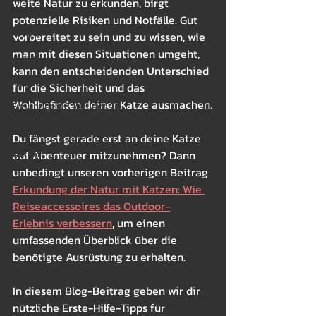
weite Natur zu erkunden, birgt 
Sommer
potenzielle Risiken und Notfälle. Gut 
Herbst
vorbereitet zu sein und zu wissen, wie 
man mit diesen Situationen umgeht, 
Winter
kann den entscheidenden Unterschied 
Betten
für die Sicherheit und das 
Wohlbefinden deiner Katze ausmachen.
Gesundheit & Wellness
Essen und Leckerchen
Du fängst gerade erst an deine Katze 
Rassen
auf Abenteuer mitzunehmen? Dann 
unbedingt unseren vorherigen Beitrag 
Erkundung der Natur mit Katzen: Wie 
Reiseaccessoires das Outdoor-
Erlebnis verbessern
, um einen 
umfassenden Überblick über die 
benötigte Ausrüstung zu erhalten.
In diesem Blog-Beitrag geben wir dir 
nützliche Erste-Hilfe-Tipps für 