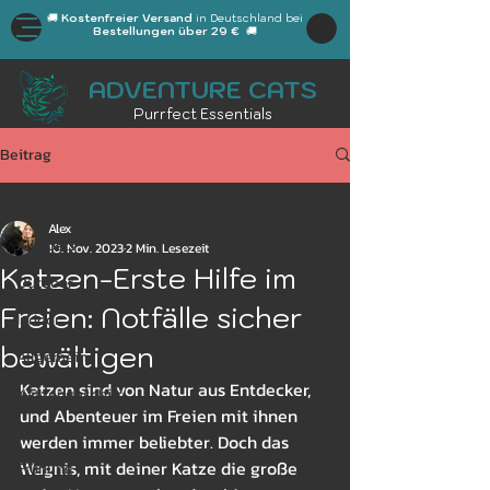
🚚
Kostenfreier Versand
in Deutschland bei
Bestellungen über 29 €
🚚
ADVENTURE CATS
Purrfect Essentials
Beitrag
All Posts
Alex
All Posts
10. Nov. 2023
2 Min. Lesezeit
Katzen-Erste Hilfe im
Outdoor
Freien: Notfälle sicher
Indoor
bewältigen
Allgemein
Katzen sind von Natur aus Entdecker, 
Katzengeschirr
und Abenteuer im Freien mit ihnen 
Arbeitsplatz
werden immer beliebter. Doch das 
Wagnis, mit deiner Katze die große 
Frühling