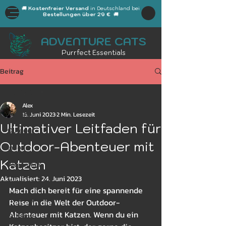
🚚
Kostenfreier Versand
in Deutschland bei
Bestellungen über 29 €
🚚
ADVENTURE CATS
Purrfect Essentials
Beitrag
All Posts
Alex
All Posts
15. Juni 2023
2 Min. Lesezeit
Ultimativer Leitfaden für
Outdoor
Outdoor-Abenteuer mit
Indoor
Katzen
Allgemein
Aktualisiert:
24. Juni 2023
Katzengeschirr
Mach dich bereit für eine spannende 
Arbeitsplatz
Reise in die Welt der Outdoor-
Abenteuer mit Katzen. Wenn du ein 
Frühling