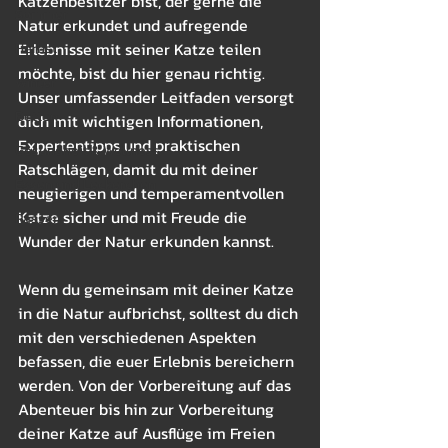
Katzenbesitzer bist, der gerne die 
Sommer
Natur erkundet und aufregende 
Erlebnisse mit seiner Katze teilen 
Herbst
möchte, bist du hier genau richtig. 
Winter
Unser umfassender Leitfaden versorgt 
Betten
dich mit wichtigen Informationen, 
Expertentipps und praktischen 
Gesundheit & Wellness
Ratschlägen, damit du mit deiner 
Essen und Leckerchen
neugierigen und temperamentvollen 
Katze sicher und mit Freude die 
Rassen
Wunder der Natur erkunden kannst.
Wenn du gemeinsam mit deiner Katze 
in die Natur aufbrichst, solltest du dich 
mit den verschiedenen Aspekten 
befassen, die euer Erlebnis bereichern 
werden. Von der Vorbereitung auf das 
Abenteuer bis hin zur Vorbereitung 
deiner Katze auf Ausflüge im Freien 