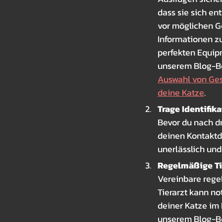
dass sie sich ent
vor möglichen G
Informationen z
perfekten Equipm
unserem Blog-Be
Auswahl von Gesc
deine Katze
.
Trage Identifik
Bevor du nach dr
deinen Kontaktda
unerlässlich un
Regelmäßige Ti
Vereinbare rege
Tierarzt kann n
deiner Katze im 
unserem Blog-Be