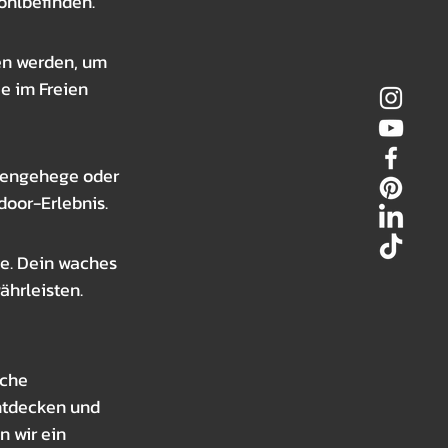
ohlbefinden.
n werden, um 
e im Freien 
zengehege oder 
door-Erlebnis.
e. Dein waches 
hrleisten.
che 
ntdecken und 
 wir ein 