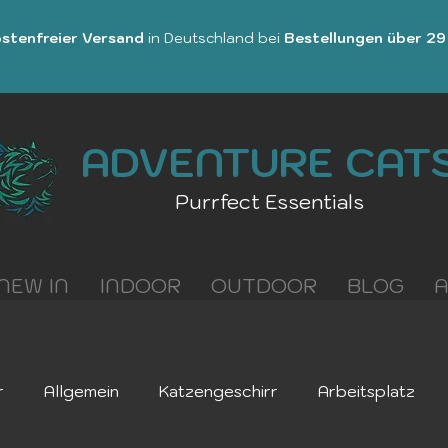
stenfreier Versand
in Deutschland bei
Bestellungen über 29
ADVENTURE CAT
Purrfect Essentials
NEW IN
INDOOR
OUTDOOR
BLOG
r
Allgemein
Katzengeschirr
Arbeitsplatz