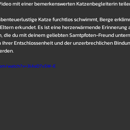
ideo mit einer bemerkenswerten Katzenbegleiterin teile
abenteuerlustige Katze furchtlos schwimmt, Berge erklim
 Eltern erkundet. Es ist eine herzerwärmende Erinnerung a
n, die du mit deinem geliebten Samtpfoten-Freund unter
n ihrer Entschlossenheit und der unzerbrechlichen Bindung
werden.
.com/watch?v=3iAsO7vSW-E