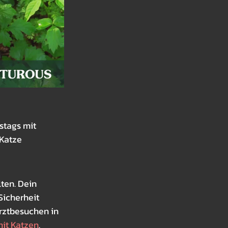
stags mit 
 Katze 
ten. Dein 
icherheit 
rztbesuchen in 
mit Katzen
.