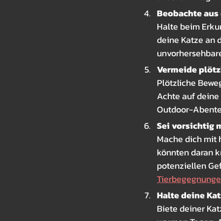
Beobachte aus 
Halte beim Erku
deine Katze an 
unvorhersehbare
Vermeide plötz
Plötzliche Bewe
Achte auf deine
Outdoor-Abenteu
Sei vorsichtig m
Mache dich mit 
könnten daran kn
potenziellen Gef
Tierbegegnungen 
Halte deine Kat
Biete deiner Ka