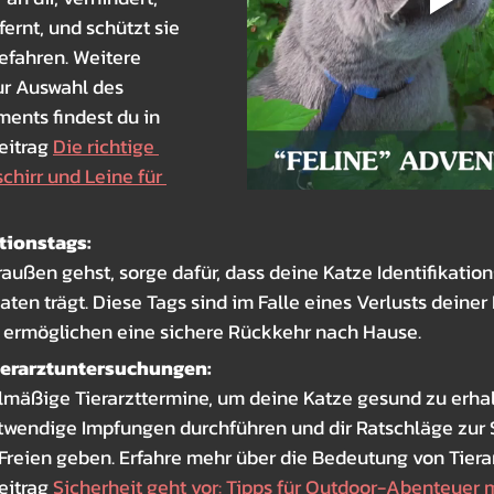
fernt, und schützt sie 
efahren. Weitere 
ur Auswahl des 
ents findest du in 
itrag 
Die richtige 
hirr und Leine für 
ationstags:
außen gehst, sorge dafür, dass deine Katze Identifikation
ten trägt. Diese Tags sind im Falle eines Verlusts deiner
d ermöglichen eine sichere Rückkehr nach Hause.
erarztuntersuchungen:
lmäßige Tierarzttermine, um deine Katze gesund zu erhal
otwendige Impfungen durchführen und dir Ratschläge zur S
Freien geben. Erfahre mehr über die Bedeutung von Tiera
itrag 
Sicherheit geht vor: Tipps für Outdoor-Abenteuer 