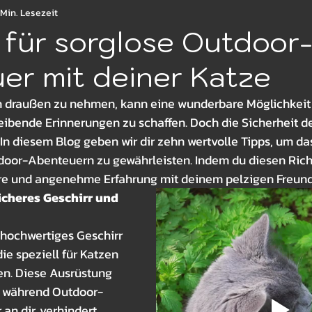
 Min. Lesezeit
ter
Betten
Gesundheit & Wellness
Essen un
 für sorglose Outdoor
er mit deiner Katze
 draußen zu nehmen, kann eine wunderbare Möglichkeit s
eibende Erinnerungen zu schaffen. Doch die Sicherheit d
. In diesem Blog geben wir dir zehn wertvolle Tipps, um d
door-Abenteuern zu gewährleisten. Indem du diesen Richtl
ere und angenehme Erfahrung mit deinem pelzigen Freun
icheres Geschirr und 
n hochwertiges Geschirr 
ie speziell für Katzen 
en. Diese Ausrüstung 
e während Outdoor-
an dir, verhindert, 