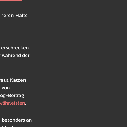
ieren. Halte 
 erschrecken. 
 während der 
aut. Katzen 
 von 
log-Beitrag 
währleisten
.
, besonders an 