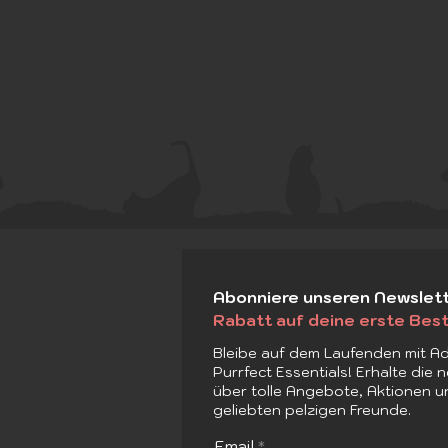
Abonniere unseren Newslet
Rabatt auf deine erste Best
Bleibe auf dem Laufenden mit Ad
Purrfect Essentials! Erhalte die
Begegnungen mit
über tolle Angebote, Aktionen u
Wildtieren: Deine Katze
geliebten pelzigen Freunde.
sicher im Freien begleiten
Email