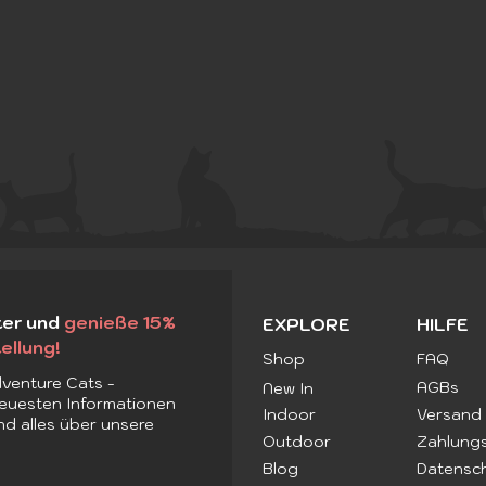
ter und
genieße 15%
EXPLORE
HILFE
ellung!
Shop
FAQ
venture Cats -
AGBs
New In
 neuesten Informationen
Die Richtige Wahl:
Mit 
Indoor
Versand
nd alles über unsere
Katzengeschirr und Leine
Sich
Outdoor
Zahlung
für Deine Katze
Fok
Blog
Datensch