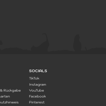
SOCIALS
TikTok
Instagram
Katze unterwegs:
 & Rückgabe
YouTube
erheit und Spaß im
sarten
Facebook
us
utzhinweis
Pinterest