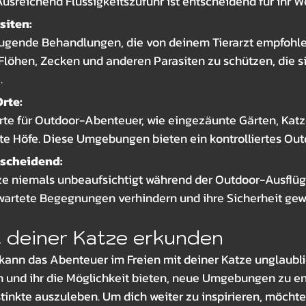
sreichend Flüssigkeitszufuhr ist entscheidend für ihr W
siten:
gende Behandlungen, die von deinem Tierarzt empfohle
Flöhen, Zecken und anderen Parasiten zu schützen, die si
.
rte:
rte für Outdoor-Abenteuer, wie eingezäunte Gärten, Kat
te Höfe. Diese Umgebungen bieten ein kontrolliertes Out
tscheidend:
ze niemals unbeaufsichtigt während der Outdoor-Ausflüg
artete Begegnungen verhindern und ihre Sicherheit gewä
t deiner Katze erkunden
 kann das Abenteuer im Freien mit deiner Katze unglaubli
 und ihr die Möglichkeit bieten, neue Umgebungen zu e
tinkte auszuleben. Um dich weiter zu inspirieren, möchten