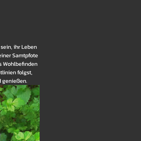
d Leckerchen
-
ein, ihr Leben 
einer Samtpfote 
as Wohlbefinden 
inien folgst, 
d genießen.