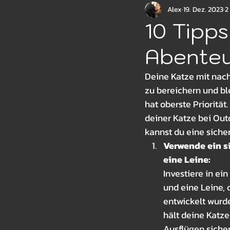
Alex
19. Dez. 2023
2
Sommer
Herbst
Win
10 Tipps
Abenteu
Rassen
Deine Katze mit nach
zu bereichern und bl
hat oberste Priorität
deiner Katze bei Out
kannst du eine sich
Verwende ein s
eine Leine:
Investiere in ei
und eine Leine, d
entwickelt wurd
hält deine Katz
Ausflügen sicher 