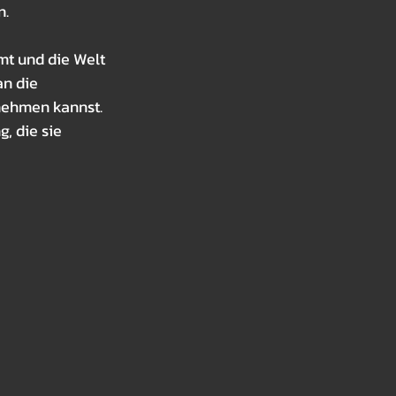
n.
mt und die Welt 
n die 
nehmen kannst. 
, die sie 