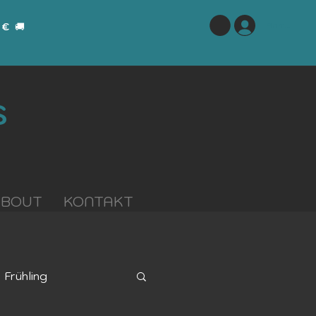
Anmelden
 €
🚚
S
ABOUT
KONTAKT
Frühling